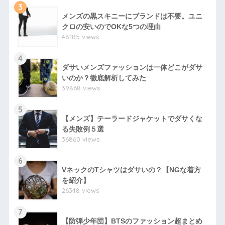
3
メンズの黒スキニーにブランドは不要。ユニ
クロの安いのでOKな5つの理由
48185 views
4
ダサいメンズファッションは一体どこがダサ
いのか？徹底解析してみた
39868 views
5
【メンズ】テーラードジャケットでダサくな
る失敗例５選
36860 views
6
VネックのTシャツはダサいの？【NGな着方
を紹介】
26348 views
7
【防弾少年団】BTSのファッション超まとめ