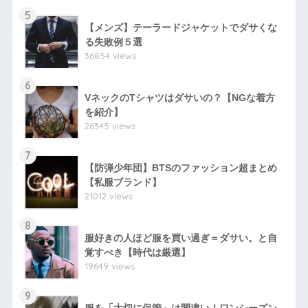
5
【メンズ】テーラードジャケットでダサくな
る失敗例５選
36854 views
6
VネックのTシャツはダサいの？【NGな着方
を紹介】
26345 views
7
【防弾少年団】BTSのファッション超まとめ
【私服ブランド】
21012 views
8
服好きの人ほど服を買い過ぎ＝ダサい。と自
覚すべき【時代は厳選】
19649 views
9
服を「大切に保管」は間違い！ワンシーズン