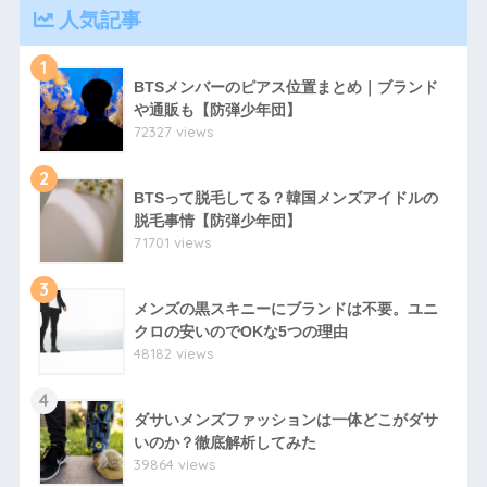
人気記事
1
BTSメンバーのピアス位置まとめ｜ブランド
や通販も【防弾少年団】
72327 views
2
BTSって脱毛してる？韓国メンズアイドルの
脱毛事情【防弾少年団】
71701 views
3
メンズの黒スキニーにブランドは不要。ユニ
クロの安いのでOKな5つの理由
48182 views
4
ダサいメンズファッションは一体どこがダサ
いのか？徹底解析してみた
39864 views