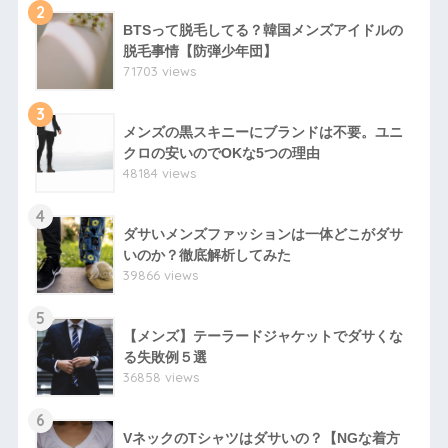
2
BTSって脱毛してる？韓国メンズアイドルの
脱毛事情【防弾少年団】
71703 views
3
メンズの黒スキニーにブランドは不要。ユニ
クロの安いのでOKな5つの理由
48184 views
4
ダサいメンズファッションは一体どこがダサ
いのか？徹底解析してみた
39866 views
5
【メンズ】テーラードジャケットでダサくな
る失敗例５選
36858 views
6
VネックのTシャツはダサいの？【NGな着方