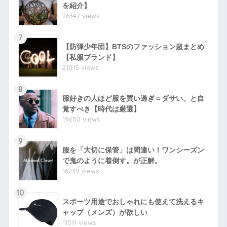
を紹介】
26347 views
7
【防弾少年団】BTSのファッション超まとめ
【私服ブランド】
21015 views
8
服好きの人ほど服を買い過ぎ＝ダサい。と自
覚すべき【時代は厳選】
19650 views
9
服を「大切に保管」は間違い！ワンシーズン
で鬼のように着倒す。が正解。
16239 views
10
スポーツ用途でおしゃれにも使えて洗えるキ
ャップ（メンズ）が欲しい
11511 views