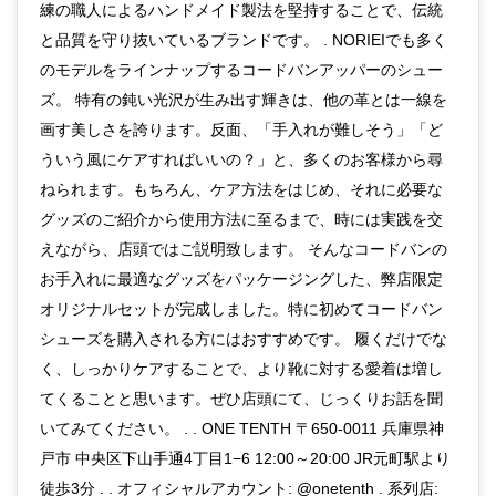
練の職人によるハンドメイド製法を堅持することで、伝統
と品質を守り抜いているブランドです。 . NORIEIでも多く
のモデルをラインナップするコードバンアッパーのシュー
ズ。 特有の鈍い光沢が生み出す輝きは、他の革とは一線を
画す美しさを誇ります。反面、「手入れが難しそう」「ど
ういう風にケアすればいいの？」と、多くのお客様から尋
ねられます。もちろん、ケア方法をはじめ、それに必要な
グッズのご紹介から使用方法に至るまで、時には実践を交
えながら、店頭ではご説明致します。 そんなコードバンの
お手入れに最適なグッズをパッケージングした、弊店限定
オリジナルセットが完成しました。特に初めてコードバン
シューズを購入される方にはおすすめです。 履くだけでな
く、しっかりケアすることで、より靴に対する愛着は増し
てくることと思います。ぜひ店頭にて、じっくりお話を聞
いてみてください。 . . ONE TENTH 〒650-0011 兵庫県神
戸市 中央区下山手通4丁目1−6 12:00～20:00 JR元町駅より
徒歩3分 . . オフィシャルアカウント: @onetenth . 系列店: