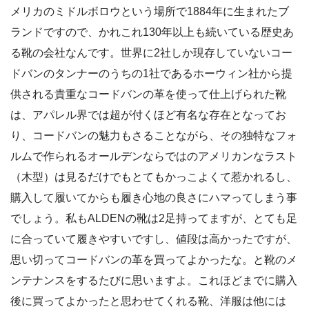
メリカのミドルボロウという場所で1884年に生まれたブ
ランドですので、かれこれ130年以上も続いている歴史あ
る靴の会社なんです。世界に2社しか現存していないコー
ドバンのタンナーのうちの1社であるホーウィン社から提
供される貴重なコードバンの革を使って仕上げられた靴
は、アパレル界では超が付くほど有名な存在となってお
り、コードバンの魅力もさることながら、その独特なフォ
ルムで作られるオールデンならではのアメリカンなラスト
（木型）は見るだけでもとてもかっこよくて惹かれるし、
購入して履いてからも履き心地の良さにハマってしまう事
でしょう。私もALDENの靴は2足持ってますが、とても足
に合っていて履きやすいですし、値段は高かったですが、
思い切ってコードバンの革を買ってよかったな。と靴のメ
ンテナンスをするたびに思いますよ。これほどまでに購入
後に買ってよかったと思わせてくれる靴、洋服は他には