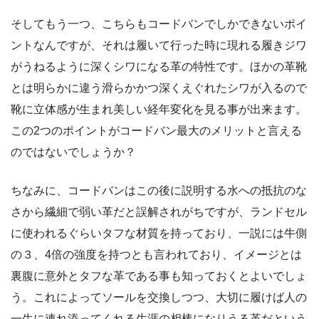
そしてもう一つ、こちらもコードバンでしかできないポイ
ントなんですが、それは履いて行った時に現れる履きジワ
がうねるように深くシワになる革の特性です。ほかの革靴
とは明らかに違う滑らかかつ深くえぐれたシワが入るので
靴に立体感が生まれ美しい経年変化を見る事が出来ます。
この2つのポイントがコードバン最大のメリットと言える
のではないでしょうか？
ちなみに、コードバンはこの後に説明する水への抵抗のな
さから繊細で弱い革だと誤解されがちですが、ランドセル
に使われるぐらいタフな材質を持っており、一説には牛側
の３、4倍の強度を持つとも言われており、イメージとは
裏腹に意外とタフな革である事も知っておくとよいでしょ
う。これによってソールを交換しつつ、大切に履けば人の
一生に連れ添ってくれる生涯の相棒になりうる革だという