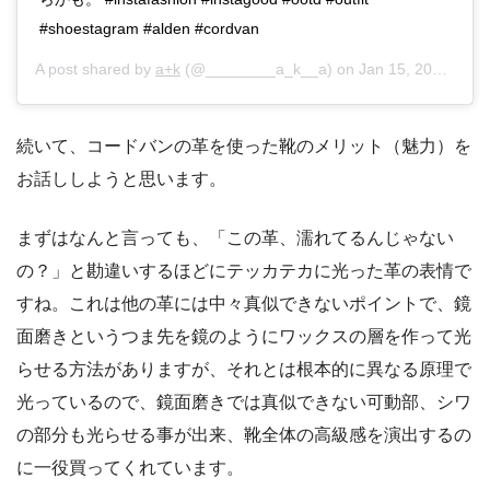
#shoestagram #alden #cordvan
A post shared by
a+k
(@________a_k__a) on
Jan 15, 2018 at 7:00am PST
続いて、コードバンの革を使った靴のメリット（魅力）を
お話ししようと思います。
まずはなんと言っても、「この革、濡れてるんじゃない
の？」と勘違いするほどにテッカテカに光った革の表情で
すね。これは他の革には中々真似できないポイントで、鏡
面磨きというつま先を鏡のようにワックスの層を作って光
らせる方法がありますが、それとは根本的に異なる原理で
光っているので、鏡面磨きでは真似できない可動部、シワ
の部分も光らせる事が出来、靴全体の高級感を演出するの
に一役買ってくれています。