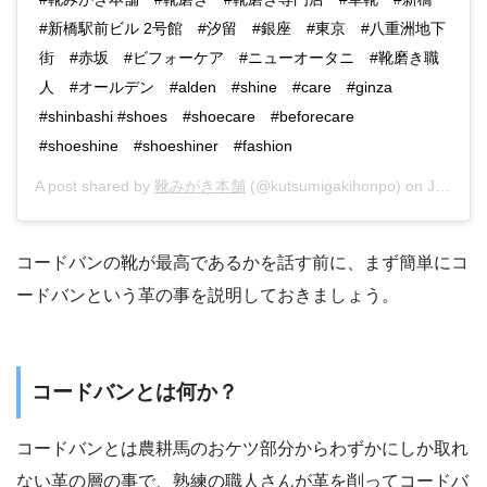
#新橋駅前ビル 2号館 #汐留 #銀座 #東京 #八重洲地下
街 #赤坂 #ビフォーケア #ニューオータニ #靴磨き職
人 #オールデン #alden #shine #care #ginza
#shinbashi #shoes #shoecare #beforecare
#shoeshine #shoeshiner #fashion
A post shared by
靴みがき本舗
(@kutsumigakihonpo) on
Jan 16, 2018 at 7:06pm PST
コードバンの靴が最高であるかを話す前に、まず簡単にコ
ードバンという革の事を説明しておきましょう。
コードバンとは何か？
コードバンとは農耕馬のおケツ部分からわずかにしか取れ
ない革の層の事で、熟練の職人さんが革を削ってコードバ