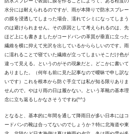
防水スプレーで表面に膜を作ることによって、ある程度の
水分には耐えられるのですが、雨が本降りで防水スプレー
の膜を浸透してしまった場合、濡れてシミになってしまう
のは避けられません。その原因として考えられるのは、先
ほど上にも書きましたがコードバンの革質が垂直に立った
繊維を横に抑えて光沢を出しているかららしいのです。雨
に濡れることで寝ていた繊維が立ってしまいそこだけ色が
違って見える。というのがその現象だと。どこかに書いて
ありました。（何年も前に見た記事なので曖昧で申し訳な
いです）これを根本から防ぐ手立ては私が知る限りありま
せんので。やはり雨の日は履かない。という革靴の基本理
念に立ち返るしかなさそうですね(^^;)
となると、基本的に年間を通して降雨日が多い日本にはコ
ードバンの靴は合ってないのでしょうか？特に北海道や東
北、北陸など日本海側は夏は梅雨や夕立、冬は雨や雪が多