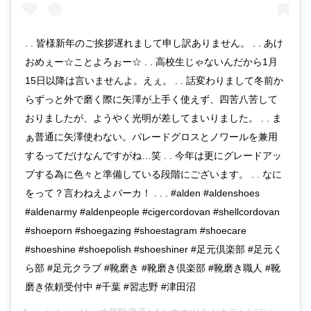
. . 皆様新年のご挨拶遅れまして申し訳ありません。 . . あけ
おめぇー☆ことよろぉー☆ . . 高校生じゃないんだから1月
15日以降は言いませんよ。えぇ。 . . 話変わりまして冬前か
らずっと外で磨く際に矢澤が上手く使えず、四苦八苦して
おりましたが、ようやく光明が差してまいりました。 . . ま
ぁ普通に矢澤使わない。パレードグロスとノワールを兼用
するってだけなんですがね…笑 . . 今年は更にグレードアッ
プする為に色々と準備している段階にございます。 . . なに
をって？言わねえよバーカ！ . . . #alden #aldenshoes
#aldenarmy #aldenpeople #cigercordovan #shellcordovan
#shoeporn #shoegazing #shoestagram #shoecare
#shoeshine #shoepolish #shoeshiner #足元倶楽部 #足元く
ら部 #足元クラブ #靴磨き #靴磨き倶楽部 #靴磨き職人 #靴
磨き依頼受付中 #千葉 #習志野 #津田沼