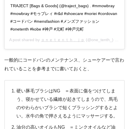
TRAJECT [Bags & Goods] (@traject_bags) . #mmowbray
#mowbray #モゥブレィ #r&d #shoecare #noriei #cordovan
#コードバン #mensfashion #メンズファッション
#onetenth #kobe #神戸 #元町 #神戸元町
A post shared by
ｏｎｅｔｅｎｔｈ . ｊｐ
(@one_tenth_) on
Jan 
一般的にコードバンのメンテナンス、シューケアーで言わ
れていることを参考までに書いておくと、
硬い豚毛ブラシはNG ＝表面に傷をつけてしま
う、寝かせている繊維が起きてしまうので、馬毛
のやわらかいブラシで短くブラッシングするとよ
い。水牛の角で押さえるようにマッサージする。
油分の高いオイルもNG ＝ミンクオイルなど油