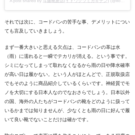
A post shared by
ヰ藤靴磨店(イトウクツミガキテン)
(@itokutsumigakiten) on
それでは次に、コードバンの苦手な事、デメリットについ
ても言及していきましょう。
まず一番大きいと思える欠点は、コードバンの革は水
（雨）に濡れると一瞬でテカリが消える。という事です。
シミになってしまって取れなくなるから雨の日や降水確率
が高い日は履かない。という人がほとんどで、正規取扱店
でもそのように商品紹介しているくらいです。神経質でモ
ノを大切にする日本人なのでなおさらでしょう。日本以外
の国、海外の人たちがコードバンの靴をどのように扱って
いるかまでは知りませんが、少なくとも雨の日に好んで履
いて良い靴でないことだけは確かです。