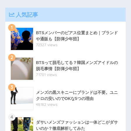
人気記事
1
BTSメンバーのピアス位置まとめ｜ブランド
や通販も【防弾少年団】
72327 views
2
BTSって脱毛してる？韓国メンズアイドルの
脱毛事情【防弾少年団】
71701 views
3
メンズの黒スキニーにブランドは不要。ユニ
クロの安いのでOKな5つの理由
48182 views
4
ダサいメンズファッションは一体どこがダサ
いのか？徹底解析してみた