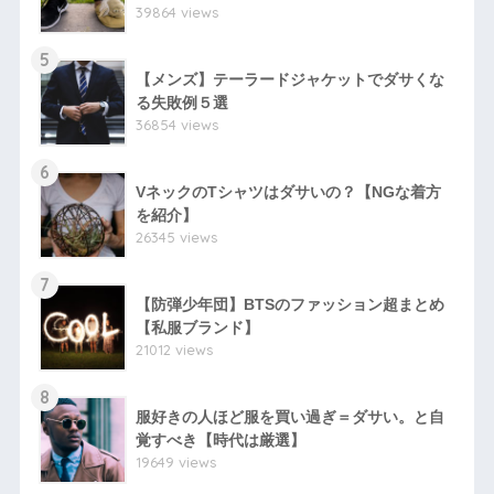
39864 views
5
【メンズ】テーラードジャケットでダサくな
る失敗例５選
36854 views
6
VネックのTシャツはダサいの？【NGな着方
を紹介】
26345 views
7
【防弾少年団】BTSのファッション超まとめ
【私服ブランド】
21012 views
8
服好きの人ほど服を買い過ぎ＝ダサい。と自
覚すべき【時代は厳選】
19649 views