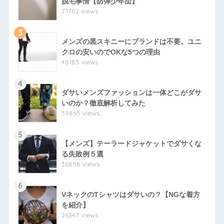
脱毛事情【防弾少年団】
71702 views
3
メンズの黒スキニーにブランドは不要。ユニ
クロの安いのでOKな5つの理由
48183 views
4
ダサいメンズファッションは一体どこがダサ
いのか？徹底解析してみた
39865 views
5
【メンズ】テーラードジャケットでダサくな
る失敗例５選
36858 views
6
VネックのTシャツはダサいの？【NGな着方
を紹介】
26347 views