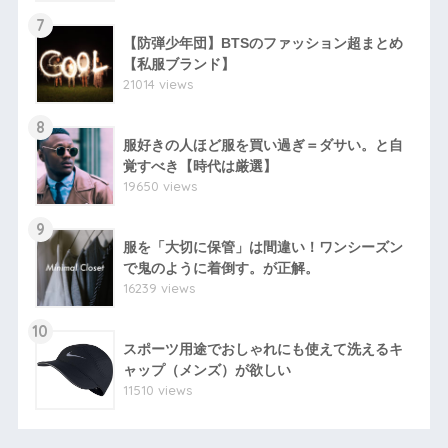
7
【防弾少年団】BTSのファッション超まとめ
【私服ブランド】
21014 views
8
服好きの人ほど服を買い過ぎ＝ダサい。と自
覚すべき【時代は厳選】
19650 views
9
服を「大切に保管」は間違い！ワンシーズン
で鬼のように着倒す。が正解。
16239 views
10
スポーツ用途でおしゃれにも使えて洗えるキ
ャップ（メンズ）が欲しい
11510 views