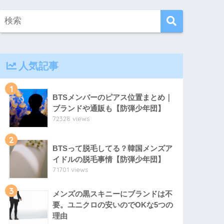
人気記事
1
BTSメンバーのピアス位置まとめ｜
ブランドや通販も【防弾少年団】
72328 views
2
BTSって脱毛してる？韓国メンズア
イドルの脱毛事情【防弾少年団】
71701 views
3
メンズの黒スキニーにブランドは不
要。ユニクロの安いのでOKな5つの
理由