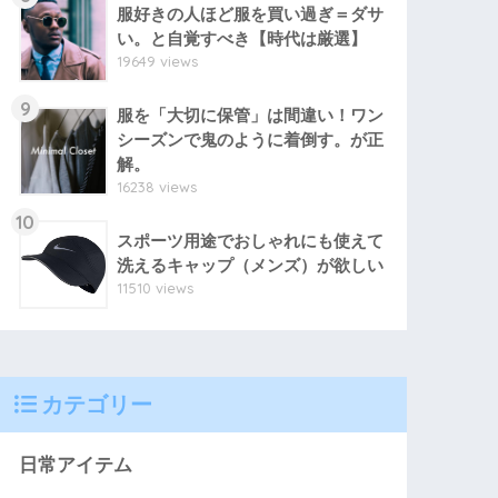
服好きの人ほど服を買い過ぎ＝ダサ
い。と自覚すべき【時代は厳選】
19649 views
9
服を「大切に保管」は間違い！ワン
シーズンで鬼のように着倒す。が正
解。
16238 views
10
スポーツ用途でおしゃれにも使えて
洗えるキャップ（メンズ）が欲しい
11510 views
カテゴリー
日常アイテム