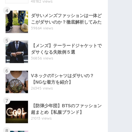
48182 views
4
ダサいメンズファッションは一体ど
こがダサいのか？徹底解析してみた
39864 views
5
【メンズ】テーラードジャケットで
ダサくなる失敗例５選
36856 views
6
VネックのTシャツはダサいの？
【NGな着方を紹介】
26345 views
7
【防弾少年団】BTSのファッション
超まとめ【私服ブランド】
21013 views
8