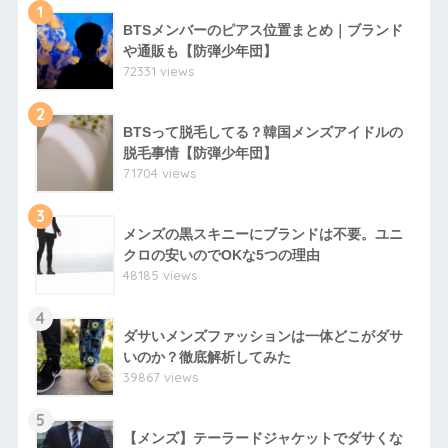
1
BTSメンバーのピアス位置まとめ｜ブランド
や通販も【防弾少年団】
72331 views
2
BTSって脱毛してる？韓国メンズアイドルの
脱毛事情【防弾少年団】
71704 views
3
メンズの黒スキニーにブランドは不要。ユニ
クロの安いのでOKな5つの理由
48185 views
4
ダサいメンズファッションは一体どこがダサ
いのか？徹底解析してみた
39867 views
5
【メンズ】テーラードジャケットでダサくな