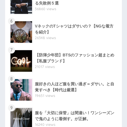
る失敗例５選
36860 views
6
VネックのTシャツはダサいの？【NGな着方
を紹介】
26348 views
7
【防弾少年団】BTSのファッション超まとめ
【私服ブランド】
21017 views
8
服好きの人ほど服を買い過ぎ＝ダサい。と自
覚すべき【時代は厳選】
19651 views
9
服を「大切に保管」は間違い！ワンシーズン
で鬼のように着倒す。が正解。
16240 views