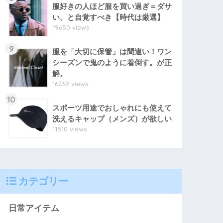
服好きの人ほど服を買い過ぎ＝ダサ
い。と自覚すべき【時代は厳選】
19650 views
9
服を「大切に保管」は間違い！ワン
シーズンで鬼のように着倒す。が正
解。
16239 views
10
スポーツ用途でおしゃれにも使えて
洗えるキャップ（メンズ）が欲しい
11510 views
カテゴリー
日常アイテム