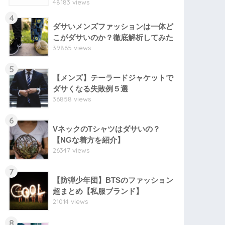
48183 views
4
ダサいメンズファッションは一体ど
こがダサいのか？徹底解析してみた
39865 views
5
【メンズ】テーラードジャケットで
ダサくなる失敗例５選
36858 views
6
VネックのTシャツはダサいの？
【NGな着方を紹介】
26347 views
7
【防弾少年団】BTSのファッション
超まとめ【私服ブランド】
21014 views
8