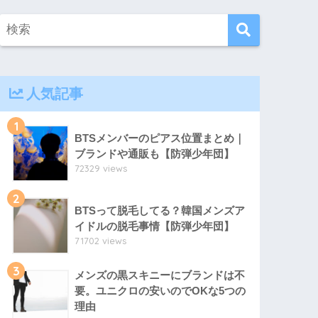
人気記事
1
BTSメンバーのピアス位置まとめ｜
ブランドや通販も【防弾少年団】
72329 views
2
BTSって脱毛してる？韓国メンズア
イドルの脱毛事情【防弾少年団】
71702 views
3
メンズの黒スキニーにブランドは不
要。ユニクロの安いのでOKな5つの
理由