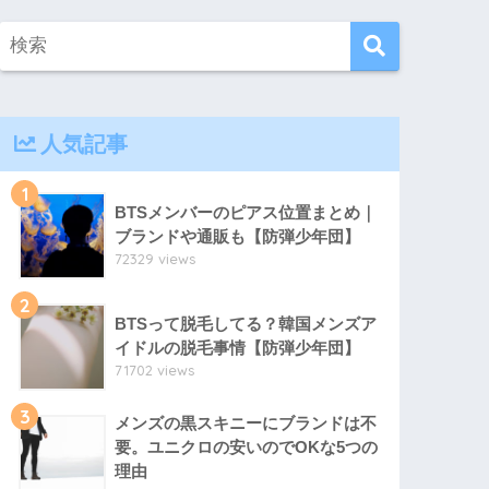
人気記事
1
BTSメンバーのピアス位置まとめ｜
ブランドや通販も【防弾少年団】
72329 views
2
BTSって脱毛してる？韓国メンズア
イドルの脱毛事情【防弾少年団】
71702 views
3
メンズの黒スキニーにブランドは不
要。ユニクロの安いのでOKな5つの
理由