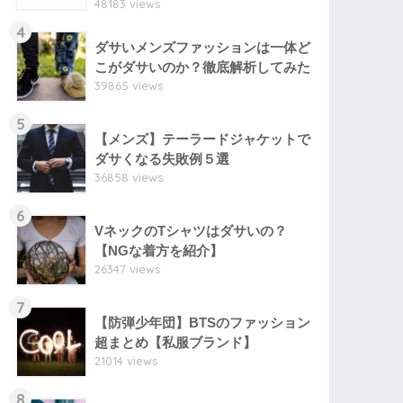
48183 views
4
ダサいメンズファッションは一体ど
こがダサいのか？徹底解析してみた
39865 views
5
【メンズ】テーラードジャケットで
ダサくなる失敗例５選
36858 views
6
VネックのTシャツはダサいの？
【NGな着方を紹介】
26347 views
7
【防弾少年団】BTSのファッション
超まとめ【私服ブランド】
21014 views
8