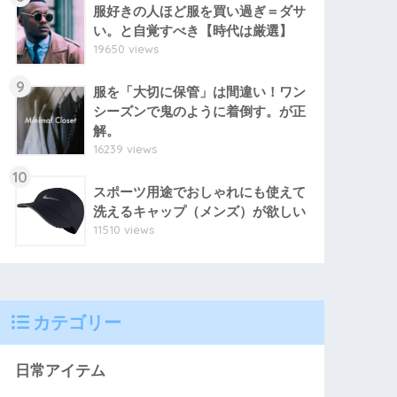
服好きの人ほど服を買い過ぎ＝ダサ
い。と自覚すべき【時代は厳選】
19650 views
9
服を「大切に保管」は間違い！ワン
シーズンで鬼のように着倒す。が正
解。
16239 views
10
スポーツ用途でおしゃれにも使えて
洗えるキャップ（メンズ）が欲しい
11510 views
カテゴリー
日常アイテム