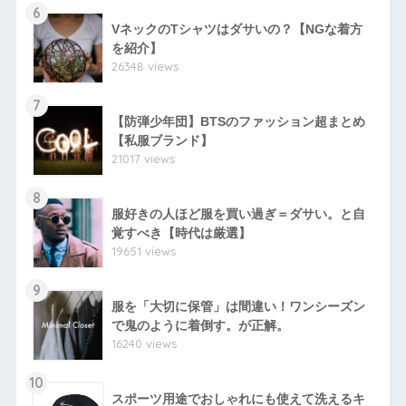
6
VネックのTシャツはダサいの？【NGな着方
を紹介】
26348 views
7
【防弾少年団】BTSのファッション超まとめ
【私服ブランド】
21017 views
8
服好きの人ほど服を買い過ぎ＝ダサい。と自
覚すべき【時代は厳選】
19651 views
9
服を「大切に保管」は間違い！ワンシーズン
で鬼のように着倒す。が正解。
16240 views
10
スポーツ用途でおしゃれにも使えて洗えるキ