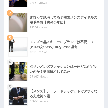
72331 views
2
BTSって脱毛してる？韓国メンズアイドルの
脱毛事情【防弾少年団】
71704 views
3
メンズの黒スキニーにブランドは不要。ユニ
クロの安いのでOKな5つの理由
48185 views
4
ダサいメンズファッションは一体どこがダサ
いのか？徹底解析してみた
39867 views
5
【メンズ】テーラードジャケットでダサくな
る失敗例５選
36860 views