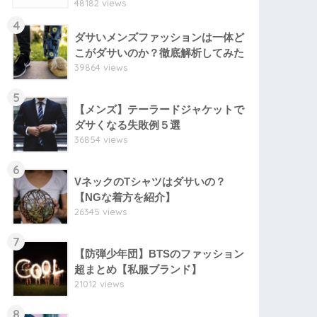
48182 views
4
ダサいメンズファッションは一体ど
こがダサいのか？徹底解析してみた
39864 views
5
【メンズ】テーラードジャケットで
ダサくなる失敗例５選
36854 views
6
VネックのTシャツはダサいの？
【NGな着方を紹介】
26345 views
7
【防弾少年団】BTSのファッション
超まとめ【私服ブランド】
21012 views
8