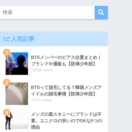
人気記事
1
BTSメンバーのピアス位置まとめ｜
ブランドや通販も【防弾少年団】
72328 views
2
BTSって脱毛してる？韓国メンズア
イドルの脱毛事情【防弾少年団】
71701 views
3
メンズの黒スキニーにブランドは不
要。ユニクロの安いのでOKな5つの
理由