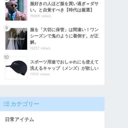
服好きの人ほど服を買い過ぎ＝ダサ
い。と自覚すべき【時代は厳選】
19649 views
9
服を「大切に保管」は間違い！ワン
シーズンで鬼のように着倒す。が正
解。
16237 views
10
スポーツ用途でおしゃれにも使えて
洗えるキャップ（メンズ）が欲しい
11510 views
カテゴリー
日常アイテム