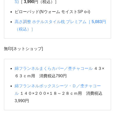
S)
［
3,990
円（税込）］
ピローパッド(Nウォーム モイストSP o-i)
高さ調整 ホテルスタイル枕 プレミアム［
5,083
円
（税込）］
無印[ネットショップ]
綿フランネルまくらカバー／杢チャコール
４３×
６３ｃｍ用 消費税込790円
綿フランネルボックスシーツ・Ｄ／杢チャコー
ル
１４０×２００×１８～２８ｃｍ用 消費税込
3,990円