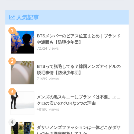
人気記事
1
BTSメンバーのピアス位置まとめ｜ブランド
や通販も【防弾少年団】
72324 views
2
BTSって脱毛してる？韓国メンズアイドルの
脱毛事情【防弾少年団】
71699 views
3
メンズの黒スキニーにブランドは不要。ユニ
クロの安いのでOKな5つの理由
48180 views
4
ダサいメンズファッションは一体どこがダサ
いのか？徹底解析してみた